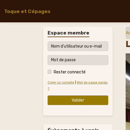
Toque et Cépages
Espace membre
Ac
Rester connecté
Créer un compte
|
Mot de passe perdu
?
Valider