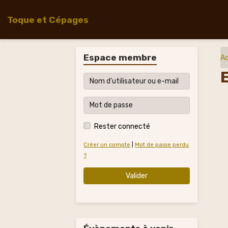
Toque et Cépages
Espace membre
Ac
Rester connecté
Créer un compte
|
Mot de passe perdu
?
Valider