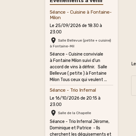
Évènements à venir
Séance - Cuisine à Fontaine-
Milon
Le 25/09/2026
de 18:30
à
23:00
Salle Bellevue (petite + cuisine)
à Fontaine-Mil
Séance - Cuisine conviviale
à Fontaine Milon suivi d'un
Le
accord de vins à définir. Salle
Bellevue ( petite ) à Fontaine
Milon Tous ceux qui veulent ...
Séance - Trio Infernal
Le 16/10/2026
de 20:15
à
23:00
Salle de la Chapelle
Séance - Trio Infernal Jérome,
Dominique et Patrice - Ils
cherchent les déguisements et