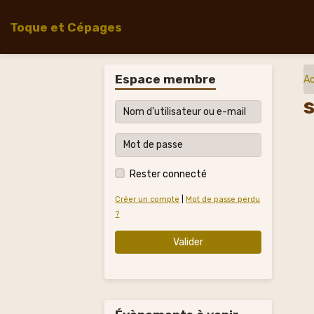
Toque et Cépages
Espace membre
Ac
Rester connecté
Créer un compte
|
Mot de passe perdu
?
Valider