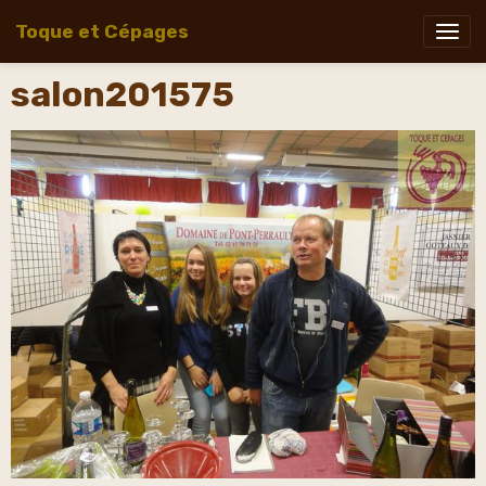
Toque et Cépages
salon201575